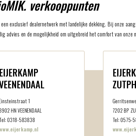
ioMIK. verkooppunten
ia een exclusief dealernetwerk met landelijke dekking. Bij onze aan
ndig advies en de mogelijkheid om uitgebreid het comfort van onze m
EIJERKAMP
EIJER
VEENENDAAL
ZUTP
Einsteinstraat 1
Gerritsenw
3902 HN VEENENDAAL
7202 BP Z
Tel: 0318-583838
Tel: 0575-
www.eijerkamp.nl
www.eijer