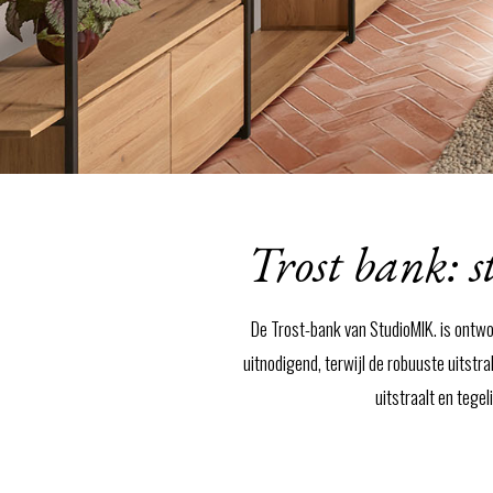
Trost bank: 
De Trost-bank van StudioMIK. is ontw
uitnodigend, terwijl de robuuste uitstra
uitstraalt en tege