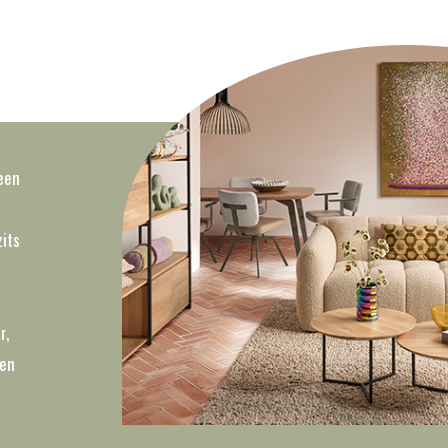
een
its
r,
len