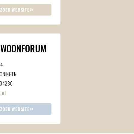
ZOEK WEBSITE
 WOONFORUM
74
RONINGEN
204280
.nl
ZOEK WEBSITE