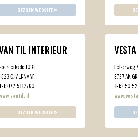
BEZOEK WEBSITE
BE
VAN TIL INTERIEUR
VESTA
Noorderkade 1038
Peizerweg 
1823 CJ ALKMAAR
9727 AK G
Tel: 072-5112760
Tel: 050-5
www.vantil.nl
www.vesta
BEZOEK WEBSITE
BE