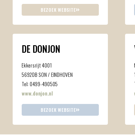
BEZOEK WEBSITE
DE DONJON
Ekkersrijt 4001
5692DB SON / EINDHOVEN
Tel: 0499-490505
www.donjon.nl
BEZOEK WEBSITE