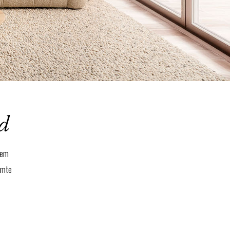
rd
hem
armte