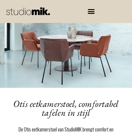
Ga
naar
de
inhoud
Otis eetkamerstoel, comfortabel
tafelen in stijl
De Otis eetkamerstoel van StudioMIK brengt comfort en