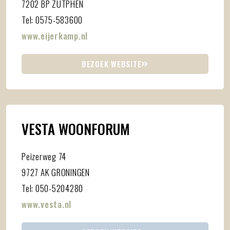
7202 BP ZUTPHEN
Tel: 0575-583600
www.eijerkamp.nl
BEZOEK WEBSITE
VESTA WOONFORUM
Peizerweg 74
9727 AK GRONINGEN
Tel: 050-5204280
www.vesta.nl