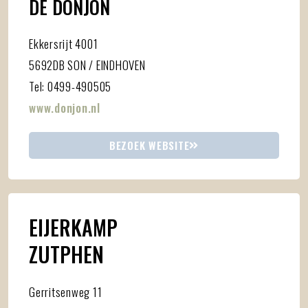
DE DONJON
Ekkersrijt 4001
5692DB SON / EINDHOVEN
Tel: 0499-490505
www.donjon.nl
BEZOEK WEBSITE
EIJERKAMP
ZUTPHEN
Gerritsenweg 11