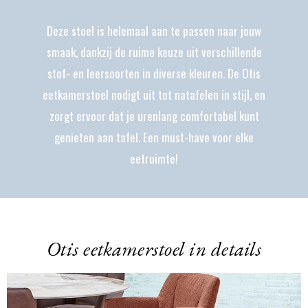
Deze stoel is helemaal aan te passen naar jouw
smaak, dankzij de ruime keuze uit verschillende
stof- en leersoorten in diverse kleuren. De Otis
eetkamerstoel nodigt uit tot natafelen in stijl, en
zorgt ervoor dat je urenlang comfortabel kunt
genieten aan tafel. Een must-have voor elke
eetruimte!
Otis eetkamerstoel in details